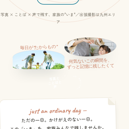
写真 × ことば × 声で残す、家族の"いま"／出張撮影は九州エリ
ア
毎日が“たからもの”
日常のひとこま
何気ないこの瞬間を、
家族の一枚
ずっと記憶に残したくて
HIBI · 写真とことばと声で ·
写真と
ことばと
声
just an ordinary day —
ただの一日。かけがえのない一日。
その「いま」を、家族みんなで残しませんか。